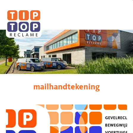
Tip
Top
Reclame
mailhandtekening